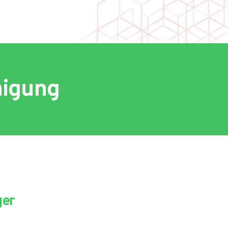
nigung
er 