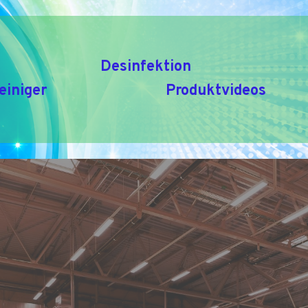
Desinfektion
einiger
Produktvideos