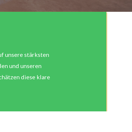
f unsere stärksten 
len und unseren 
hätzen diese klare 